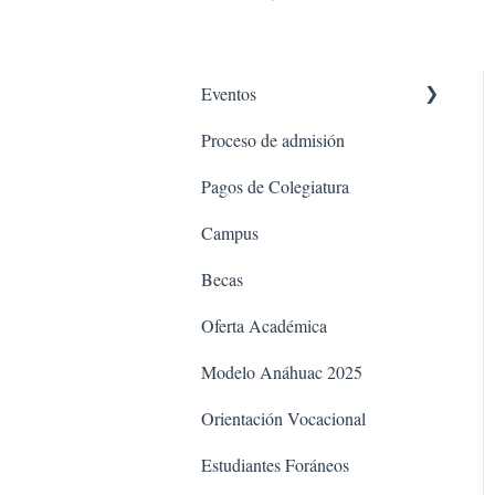
Eventos
Proceso de admisión
Take a Walk
Pagos de Colegiatura
Open Day
Campus
Noche Foránea
Becas
Fogatada
Oferta Académica
Modelo Anáhuac 2025
Orientación Vocacional
Estudiantes Foráneos