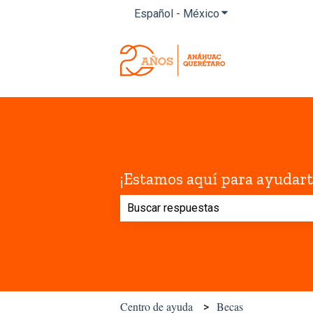
Español - México
Traducciones de M
¡Estamos aquí para ayudart
No hay sugerencias porque el campo
Centro de ayuda
Becas