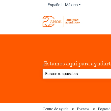
Español - México
Traducciones de M
¡Estamos aquí para ayudart
No hay sugerencias porque el campo
Centro de ayuda
Eventos
Fogatad