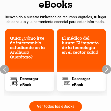
eBooks
Bienvenido a nuestra biblioteca de recursos digitales, tu lugar
de consulta y la herramienta esencial para estar informado.
Guía: ¿Cómo irse
El médico del
de intercambio
futuro: El impacto
estudiando en la
de la tecnología
Anáhuac
en el sector salud
Querétaro?
Descargar
Descargar
eBook
eBook
Ver todos los eBooks