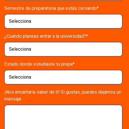
Semestre de preparatoria que estás cursando
*
¿Cuándo planeas entrar a la universidad?
*
Estado donde estudiaste tu prepa
*
¡Nos encantaría saber de ti! Si gustas, puedes dejarnos un
mensaje