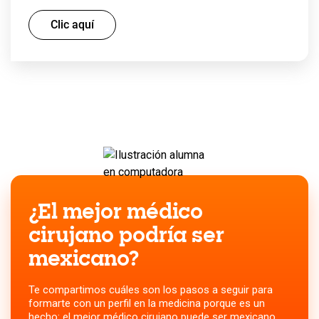
Clic aquí
¿El mejor médico
cirujano podría ser
mexicano?
Te compartimos cuáles son los pasos a seguir para
formarte con un perfil en la medicina porque es un
hecho: el mejor médico cirujano puede ser mexicano.