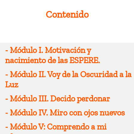
Contenido
-
Módulo I. Motivación y
nacimiento de las ESPERE.
-
Módulo II. Voy de la Oscuridad a la
· Exposición de los fundamentos teóricos y
Luz
metodológicos de las ESPERE.
-
Módulo III. Decido perdonar
· Sensibilización sobre la necesidad de
Reconocimiento y expresión de las
instaurar una cultura política de perdón y
emociones.
-
Módulo IV. Miro con ojos nuevos
La decisión de perdonar como la mejor
reconciliación.
alternativa en la superación del
-
Módulo V: Comprendo a mi
· Relaciones en el contexto familiar con la
· Empatía y compasión con la persona
resentimiento y el odio provocado por las