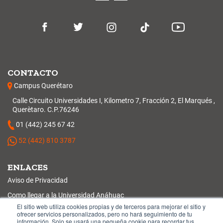
CONTACTO
Campus Querétaro
Calle Circuito Universidades I, Kilometro 7, Fracción 2, El Marqués ,
Querètaro. C.P.76246
01 (442) 245 67 42
52 (442) 810 3787
ENLACES
Aviso de Privacidad
Como llegar a la Universidad Anáhuac
El sitio web utiliza cookies propias y de terceros para mejorar el sitio y
Protocolo de Reapertura en la Nueva Normalidad
ofrecer servicios personalizados, pero no hará seguimiento de tu
información. Solo se usará una pequeña cookie para recordar tus