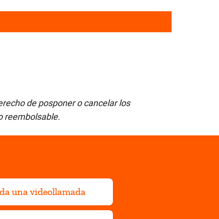
erecho de posponer o cancelar los
o reembolsable.
da una videollamada