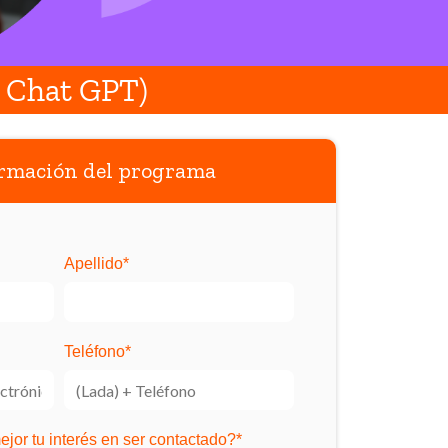
& Chat GPT)
rmación del programa
Apellido
*
Teléfono
*
jor tu interés en ser contactado?
*