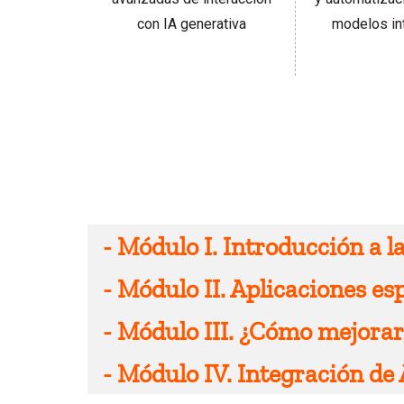
modelos in
con IA generativa
-
Módulo I. Introducción a l
-
Módulo II. Aplicaciones es
· Fundamentos de la IA Generativa
-
Módulo III. ¿Cómo mejorar
· Creación y gestión de documentació
· Técnicas avanzadas de prompting
-
Módulo IV. Integración de
· Recuperación Aumentada Generativ
· Prompting con Excel e imágenes
· Chain of Thought y sus aplicaciones