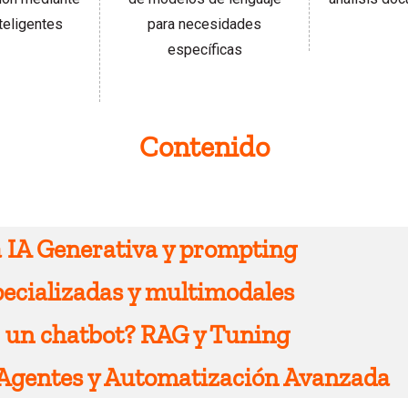
teligentes
para necesidades
específicas
Contenido
a IA Generativa y prompting
pecializadas y multimodales
 un chatbot? RAG y Tuning
n (Canva)
 Agentes y Automatización Avanzada
a