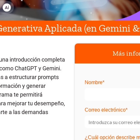
Generativa Aplicada (en Gemini 
Más info
 una introducción completa
al como ChatGPT y Gemini.
s a estructurar prompts
Nombre
*
formación y generar
grama te permitirá
para mejorar tu desempeño,
Correo electrónico
*
tarte a las demandas
¿Cuál opción describe me