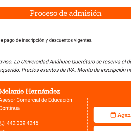
ción avanzada ·
DeepResearch)
atGPT
Proceso de admisión
obre Tuning
s
 Integración de flujos de trabajo
ón
de pago de inscripción y descuentos vigentes.
 con SEO) aplicados al marketing
aviso. La Universidad Anáhuac Querétaro se reserva el d
uerido. Precios exentos de IVA. Monto de inscripción n
Melanie Hernández
Asesor Comercial de Educación
Continua
Agen
442 339 4245