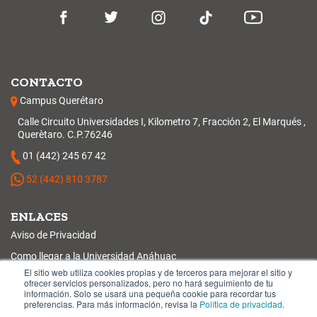
CONTACTO
Campus Querétaro
Calle Circuito Universidades I, Kilometro 7, Fracción 2, El Marqués ,
Querètaro. C.P.76246
01 (442) 245 67 42
52 (442) 810 3787
ENLACES
Aviso de Privacidad
Como llegar a la Universidad Anáhuac
El sitio web utiliza cookies propias y de terceros para mejorar el sitio y
Protocolo de Reapertura en la Nueva Normalidad
ofrecer servicios personalizados, pero no hará seguimiento de tu
información. Solo se usará una pequeña cookie para recordar tus
preferencias. Para más información, revisa la
Política de privacidad
.