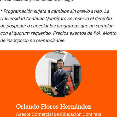
conflictos en la práctica
Desarrollo del proyecto aplicado final
* Programación sujeta a cambios sin previo aviso. La
Presentación ante panel evaluador (Demo
Universidad Anáhuac Querétaro se reserva el derecho
Day)
de posponer o cancelar los programas que no cumplan
con el quórum requerido. Precios exentos de IVA. Monto
de inscripción no reembolsable.
Orlando Flores Hernández
Asesor Comercial de Educación Continua