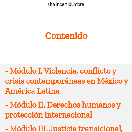
alta incertidumbre
Contenido
-
Módulo I. Violencia, conflicto y
crisis contemporáneas en México y
América Latina
-
Módulo II. Derechos humanos y
Conceptos fundamentales: violencia,
protección internacional
conflicto y crisis
Tipologías de violencia: directa,
-
Módulo III. Justicia transicional,