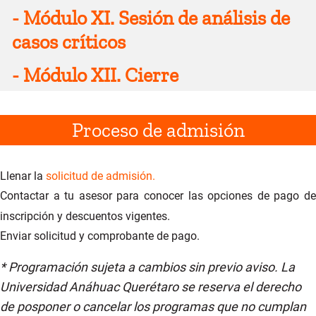
Elementos clave en el proceso negociador
-
Módulo XI. Sesión de análisis de
Planeación comercial
Preparación de negociación
casos críticos
Proyección de ingresos
Autoestima y negociación
Indicadores
Formas de liderar el proceso de la
-
Módulo XII. Cierre
Análisis de casos críticos
Canales de venta
negociación
Comportamiento del consumidor
Manejo de negociadores difíciles
Presentación de evidencia de aprendizaje
Marketing digital
Proceso de admisión
Mapeo de actores
Metodologías inbound y tradicional
Estrategias de negociación
Fuentes de poder
Llenar la
s
olicitud de admisión.
Contactar a tu asesor para conocer las opciones de pago de
inscripción y descuentos vigentes.
Enviar solicitud y comprobante de pago.
* Programación sujeta a cambios sin previo aviso. La
Universidad Anáhuac Querétaro se reserva el derecho
de posponer o cancelar los programas que no cumplan