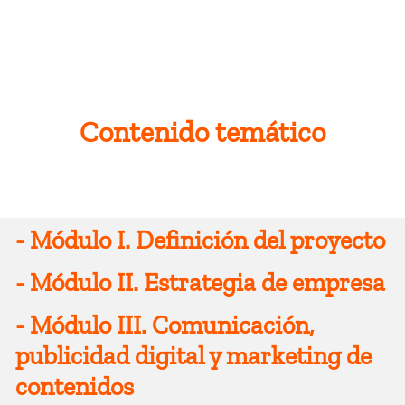
Contenido temático
-
Módulo I. Definición del proyecto
-
Módulo II. Estrategia de empresa
Definición del proyecto
-
Módulo III. Comunicación,
Diagnóstico y dirección
publicidad digital y marketing de
contenidos
Problema estratégico