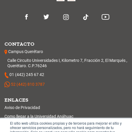
CONTACTO
Campus Querétaro
Calle Circuito Universidades I, Kilometro 7, Fracción 2, El Marqués ,
Querètaro. C.P.76246
01 (442) 245 67 42
52 (442) 810 3787
ENLACES
Aviso de Privacidad
Como llegar a la Universidad Anáhuac
El sitio web utiliza cookies propias y de terceros para mejorar el sitio y
Protocolo de Reapertura en la Nueva Normalidad
ofrecer servicios personalizados, pero no hará seguimiento de tu
información. Solo se usará una pequeña cookie para recordar tus