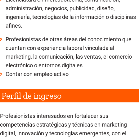
Blockchain y ciberseguridad
Plan estratégico anual con IA
Creación de imágenes y videos con IAG
administración, negocios, publicidad, diseño,
Interfaces conversacionales
Gobierno de datos y ética en IA
ingeniería, tecnologías de la información o disciplinas
Automatizaciones productivas
afines.
Tendencias 2025–2030
Atracción de tráfico con IAG
Profesionistas de otras áreas del conocimiento que
Presentación de proyecto integrador
cuenten con experiencia laboral vinculada al
marketing, la comunicación, las ventas, el comercio
Revisión de proyectos
electrónico o entornos digitales.
Contar con empleo activo
Perfil de ingreso
Profesionistas interesados en fortalecer sus
competencias estratégicas y técnicas en marketing
digital, innovación y tecnologías emergentes, con el