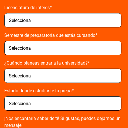
Licenciatura de interés
*
Semestre de preparatoria que estás cursando
*
¿Cuándo planeas entrar a la universidad?
*
Estado donde estudiaste tu prepa
*
¡Nos encantaría saber de ti! Si gustas, puedes dejarnos un
mensaje