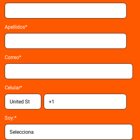
Apellidos
*
Correo
*
Celular
*
Soy:
*