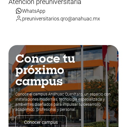
Atención preuniversitaria
WhatsApp
preuniversitarios.qro@anahuac.mx
Conoce tu
próximo
campus
Conoce el campus Anáhuac Querétaro, un espacio con
instalaciones modernas, tecnología especializada y
ambientes diseñados para impulsar tu desarrollo
académico, profesional y personal.
Conocer campus