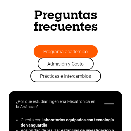
Preguntas
frecuentes
Programa académico
Admisión y Costo
Prácticas e Intercambios
—
¿Por qué estudiar Ingeniería Mecatrónica en
la Anáhuac?
Cuenta con
laboratorios equipados con tecnología
de vanguardia
.
Posibilidad de realizar
estancias de investigación o