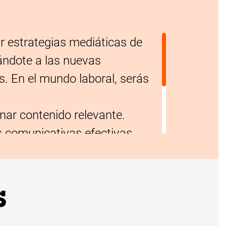
r estrategias mediáticas de
ándote a las nuevas
s. En el mundo laboral, serás
nar contenido relevante.
comunicativas efectivas.
ipos multidisciplinarios.
sajes a distintas audiencias.
acto de la comunicación en
s
os.