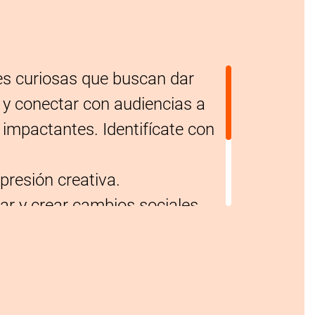
es curiosas que buscan dar
 y conectar con audiencias a
 impactantes. Identifícate con
xpresión creativa.
ar y crear cambios sociales.
ar en equipo.
d por diferentes aspectos de
.
uevas ideas y enfoques.