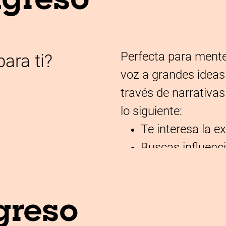
ngreso
Perfecta para ment
para ti?
voz a grandes ideas
través de narrativas
lo siguiente:
Te interesa la e
Buscas influenci
Disfrutas trabaj
Tienes curiosida
la comunicación
egreso
Eres abierto a n