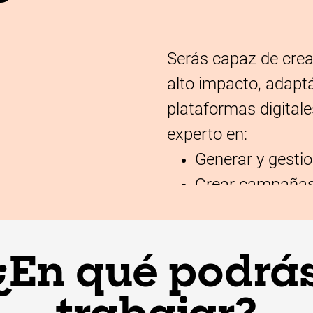
Serás capaz de crea
l
alto impacto, adapt
plataformas digitale
experto en:
Generar y gestio
Crear campañas 
Colaborar en equ
Adaptar tus men
Analizar el imp
¿En qué podrá
diversos entorn