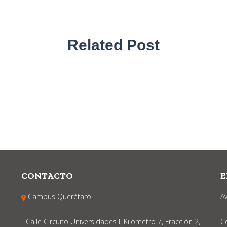
Related Post
CONTACTO
E
Campus Querétaro
A
Calle Circuito Universidades I, Kilometro 7, Fracción 2,
C