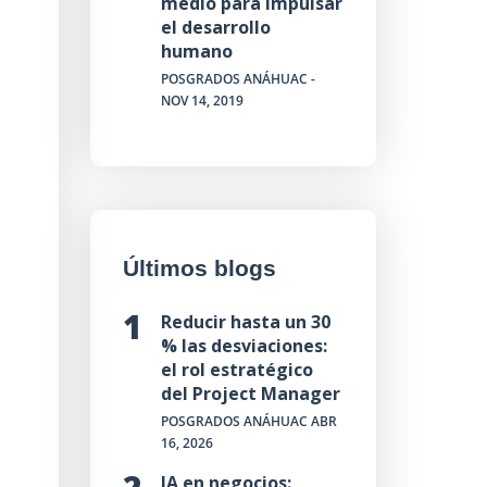
medio para impulsar
el desarrollo
humano
POSGRADOS ANÁHUAC
-
NOV 14, 2019
Últimos blogs
Reducir hasta un 30
% las desviaciones:
el rol estratégico
del Project Manager
POSGRADOS ANÁHUAC
ABR
16, 2026
IA en negocios: