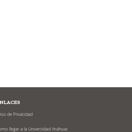
NLACES
viso de Privacidad
omo llegar a la Universidad Anáhuac