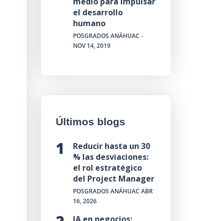
medio para impulsar
el desarrollo
humano
POSGRADOS ANÁHUAC
-
NOV 14, 2019
Últimos blogs
Reducir hasta un 30
% las desviaciones:
el rol estratégico
del Project Manager
POSGRADOS ANÁHUAC
ABR
16, 2026
IA en negocios: