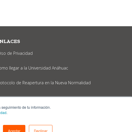
NLACES
viso de Privacidad
omo llegar a la Universidad Anáhuac
rotocolo de Reapertura en la Nueva Normalidad
rá seguimiento de tu información.
cidad
.
Aceptar
Declinar
os.