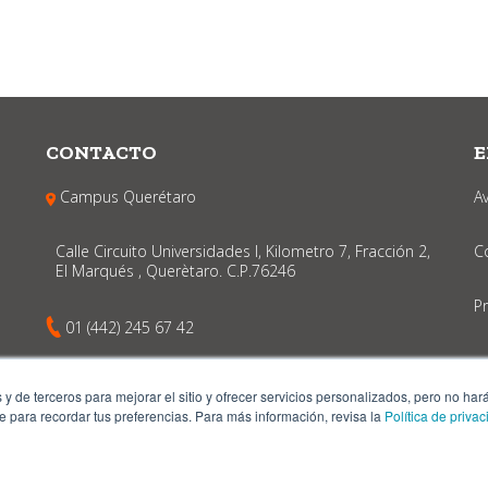
CONTACTO
E
Campus Querétaro
A
Calle Circuito Universidades I, Kilometro 7, Fracción 2,
C
El Marqués , Querètaro. C.P.76246
P
01 (442) 245 67 42
52 (442) 810 3787
as y de terceros para mejorar el sitio y ofrecer servicios personalizados, pero no ha
 para recordar tus preferencias. Para más información, revisa la
Política de priva
iversidad Anáhuac Querétaro 2022 ® | Todos los Derechos Reservad