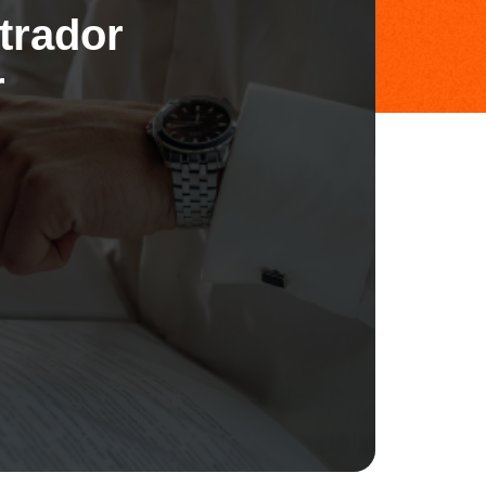
trador
r