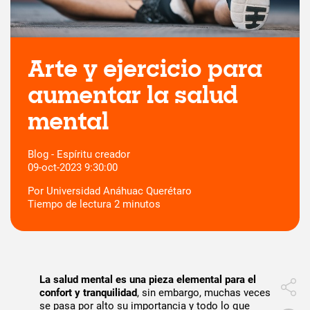
Arte y ejercicio para
aumentar la salud
mental
Blog - Espíritu creador
09-oct-2023 9:30:00
Por
Universidad Anáhuac Querétaro
Tiempo de lectura
2
minutos
La salud mental es una pieza elemental para el
confort y tranquilidad
, sin embargo, muchas veces
se pasa por alto su importancia y todo lo que