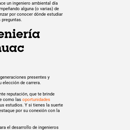
ace un ingeniero ambiental día
empeñando alguna (o varias) de
nzar por conocer dónde estudiar
s preguntas.
eniería
huac
s generaciones presentes y
u elección de carrera.
te reputación, que te brinde
te como las
oportunidades
s estudios. Y si tienes la suerte
estaque por su conexión con la
ra el desarrollo de ingenieros