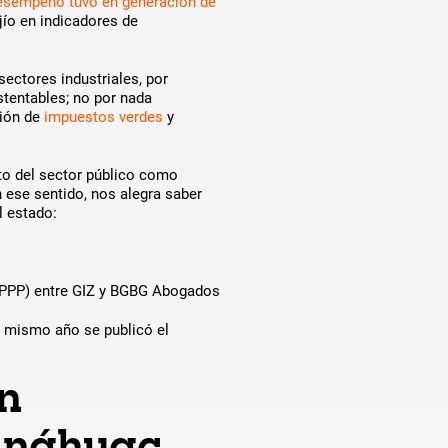
esempeño tuvo en generación de
jío en indicadores de
sectores industriales, por
stentables; no por nada
ión de
impuestos verdes
y
nto del sector público como
n ese sentido, nos alegra saber
l estado:
(iPPP) entre GIZ y BGBG Abogados
e mismo año se publicó el
ón