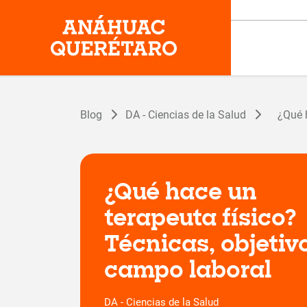
Blog
DA - Ciencias de la Salud
¿Qué 
¿Qué hace un
terapeuta físico?
Técnicas, objetiv
campo laboral
DA - Ciencias de la Salud